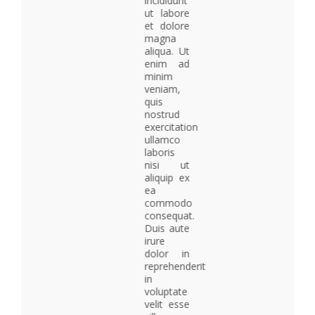
incididunt
ut labore
et dolore
magna
aliqua. Ut
enim ad
minim
veniam,
quis
nostrud
exercitation
ullamco
laboris
nisi ut
aliquip ex
ea
commodo
consequat.
Duis aute
irure
dolor in
reprehenderit
in
voluptate
velit esse