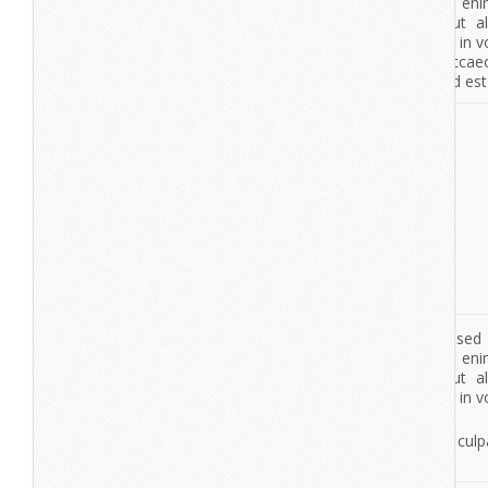
View More
De7igner
Lorem ipsum dolor sit amet, consectetur adipisicing elit, se
tempor incididunt ut labore et dolore magna aliqua. Ut en
veniam, quis nostrud exercitation ullamco laboris nisi ut a
commodo consequat. Duis aute irure dolor in reprehenderit in vo
esse cillum dolore eu fugiat nulla pariatur.
Dolor sit amet
Excepteur sint occaecat cupidatat non proident, sunt in culpa
deserunt mollit anim id est laborum.
View More