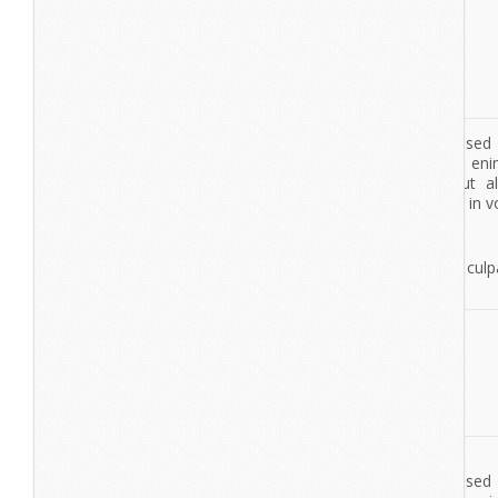
View More
Nexus
Lorem Ipsum
Lorem ipsum dolor sit amet, consectetur adipisicing elit, se
tempor incididunt ut labore et dolore magna aliqua. Ut en
veniam, quis nostrud exercitation ullamco laboris nisi ut a
commodo consequat. Duis aute irure dolor in reprehenderit in vo
esse cillum dolore eu fugiat nulla pariatur.
Excepteur sint occaecat cupidatat non proident, sunt in culpa
deserunt mollit anim id est laborum.
lorem ipsum
dolor sit amet
lorem ipsum
dolor sit amet