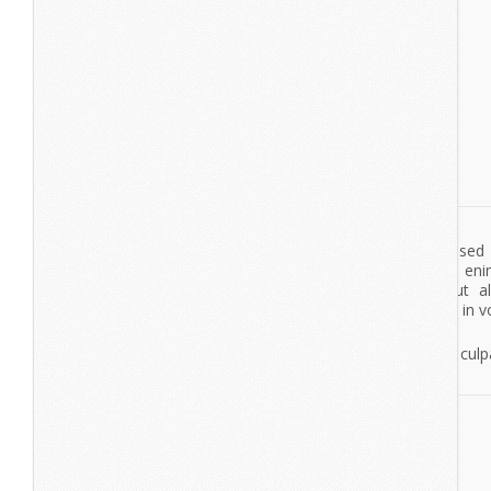
Autumn / Winter Collection
Lorem Ipsum
Lorem ipsum dolor sit amet, consectetur adipisicing elit, se
tempor incididunt ut labore et dolore magna aliqua. Ut en
veniam, quis nostrud exercitation ullamco laboris nisi ut a
commodo consequat. Duis aute irure dolor in reprehenderit in vo
esse cillum dolore eu fugiat nulla pariatur. Excepteur sint occae
non proident, sunt in culpa qui officia deserunt mollit anim id es
View More
Retro Headphones
Lorem ipsum dolor sit amet, consectetur adipisicing elit, se
tempor incididunt ut labore et dolore magna aliqua. Ut en
veniam, quis nostrud exercitation ullamco laboris nisi ut a
commodo consequat. Duis aute irure dolor in reprehenderit in vo