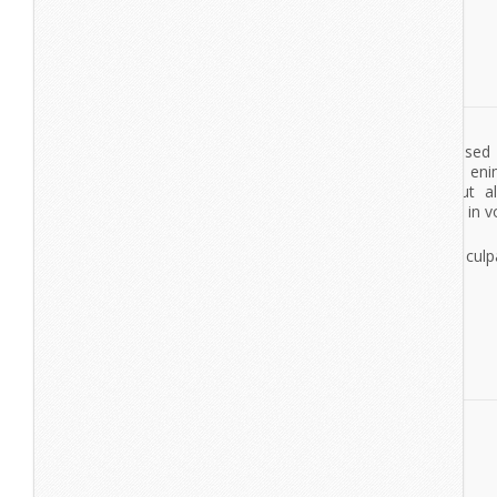
tempor incididunt ut labore et dolore magna aliqua. Ut en
veniam, quis nostrud exercitation ullamco laboris nisi ut a
commodo consequat. Duis aute irure dolor in reprehenderit in vo
esse cillum dolore eu fugiat nulla pariatur.
Excepteur sint occaecat cupidatat non proident, sunt in culpa
deserunt mollit anim id est laborum.
View More
Cone Music
lorem ipsumdolor sit amet
lorem ipsum dolor sit amet
Excepteur sint occaecat cupidatat non proident, sunt in culpa
deserunt mollit anim id est laborum.