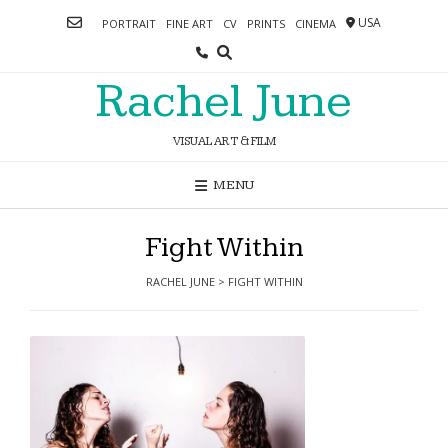
Skip
USA
PORTRAIT
FINE ART
CV
PRINTS
CINEMA
to
content
Rachel June
VISUAL ART & FILM
MENU
Fight Within
RACHEL JUNE
>
FIGHT WITHIN