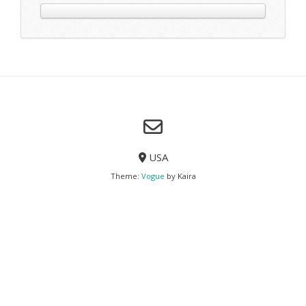
View More
The Optic
Lorem Ipsum
Lorem ipsum dolor sit amet, consectetur adipisicing elit, se
tempor incididunt ut labore et dolore magna aliqua. Ut en
veniam, quis nostrud exercitation ullamco laboris nisi ut a
commodo consequat. Duis aute irure dolor in reprehenderit in vo
esse cillum dolore eu fugiat nulla pariatur.
Excepteur sint occaecat cupidatat non proident, sunt in culpa
deserunt mollit anim id est laborum.
lorem ipsum
dolor sit amet
lorem ipsum
dolor sit amet