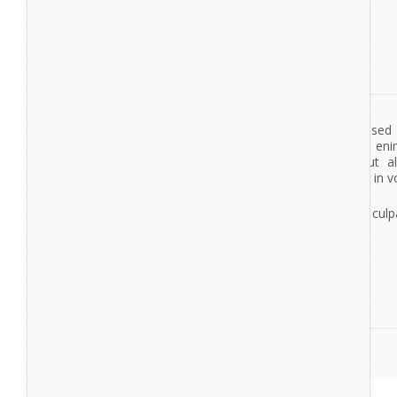
esse cillum dolore eu fugiat nulla pariatur.
Excepteur sint occaecat cupidatat non proident, sunt in culpa
deserunt mollit anim id est laborum.
View More
Take Fight
Lorem Ipsum
Lorem ipsum dolor sit amet, consectetur adipisicing elit, se
tempor incididunt ut labore et dolore magna aliqua. Ut en
veniam, quis nostrud exercitation ullamco laboris nisi ut a
commodo consequat. Duis aute irure dolor in reprehenderit in vo
esse cillum dolore eu fugiat nulla pariatur.
Excepteur sint occaecat cupidatat non proident, sunt in culpa
deserunt mollit anim id est laborum.