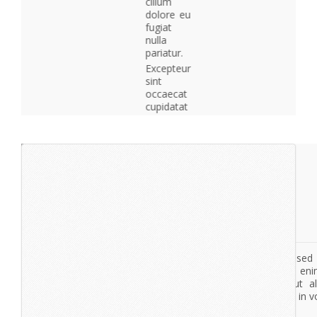
cillum
dolore eu
fugiat
nulla
pariatur.
Excepteur
sint
occaecat
cupidatat
non
proident,
sunt in
culpa qui
officia
deserunt
mollit
anim id
est
laborum.
lorem
ipsum
dolor
sit
amet